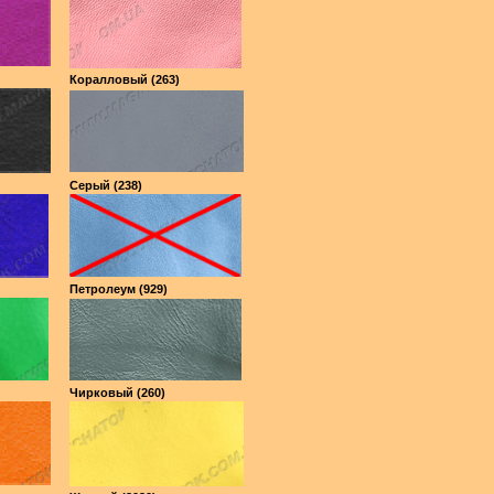
Коралловый (263)
Серый (238)
Петролеум (929)
Чирковый (260)