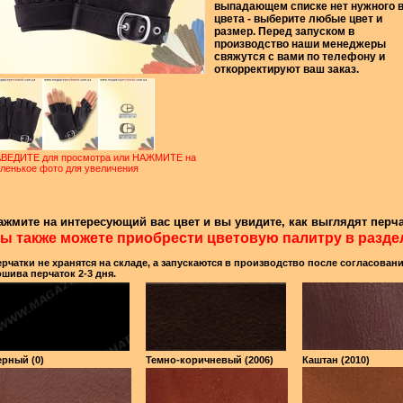
выпадающем списке нет нужного 
цвета - выберите любые цвет и
размер. Перед запуском в
производство наши менеджеры
свяжутся с вами по телефону и
откорректируют ваш заказ.
ВЕДИТЕ для просмотра или НАЖМИТЕ на
ленькое фото для увеличения
ажмите на интересующий вас цвет и вы увидите, как выглядят перча
ы также можете приобрести цветовую палитру в разде
рчатки не хранятся на складе, а запускаются в производство после согласован
шива перчаток 2-3 дня.
рный (0)
Темно-коричневый (2006)
Каштан (2010)