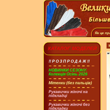
Як це п
КАТАЛОГ МОДЕЛЕЙ
!! Р О З П Р О Д А Ж !!
НОВИНКИ СЕЗОНУ.
Колекція Осінь 2026
Мітенки (без пальців)
Рукавички жіночі на
підкладці
Рукавички жіночі без
підкладки