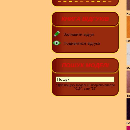
Ко
КНИГА ВІДГУКІВ
Залишити відгук
В
Подивитися відгуки
ПОШУК МОДЕЛІ
М
* Для пошуку моделі 15 потрібно ввести
"015", а не "15"
Те
Ба