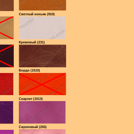
Светлый коньяк (910)
Кремовый (231)
Бордо (1510)
Скарлет (1013)
Сиреневый (255)