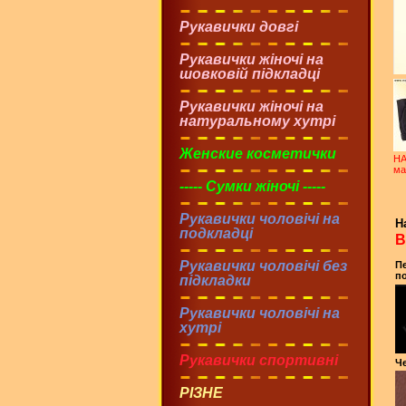
Рукавички довгі
Рукавички жіночі на
шовковій підкладці
Рукавички жіночі на
натуральному хутрі
Женские косметички
НА
ма
----- Сумки жіночі -----
Рукавички чоловічі на
Н
подкладці
В
Рукавички чоловічі без
Пе
по
підкладки
Рукавички чоловічі на
хутрі
Рукавички спортивні
Че
РІЗНЕ