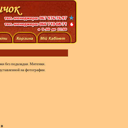
кти
Корзина
Мій Кабінет
жи без подкладки.
Митенки.
дставленной на фотографии.
 в