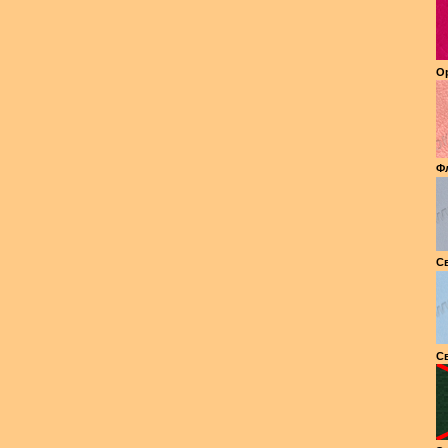
Ор
Фл
Св
Св