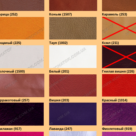
рица (252)
Коньяк (1507)
Карамель (253)
ощаный (225)
Тауп (1002)
Кємл (211)
олочный (1500)
Белый (201)
Гнилая вишня (226)
рракотовый (257)
Вишня (203)
Красный (1014)
клажан (917)
Лаванда (247)
Фиолетовый (919)