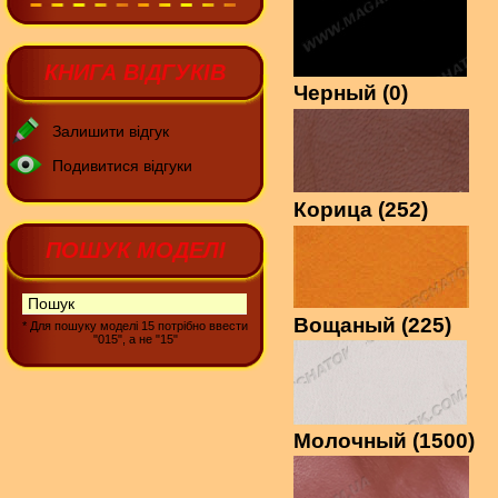
КНИГА ВІДГУКІВ
Черный (0)
Залишити відгук
Подивитися відгуки
Корица (252)
ПОШУК МОДЕЛІ
Вощаный (225)
* Для пошуку моделі 15 потрібно ввести
"015", а не "15"
Молочный (1500)