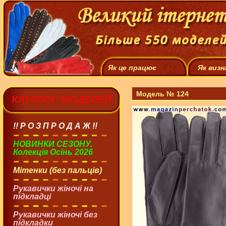
Як це працює
Як визн
Модель № 124
КАТАЛОГ МОДЕЛЕЙ
!! Р О З П Р О Д А Ж !!
НОВИНКИ СЕЗОНУ.
Колекція Осінь 2026
Мітенки (без пальців)
Рукавички жіночі на
підкладці
Рукавички жіночі без
підкладки