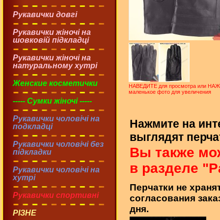
Рукавички довгі
Рукавички жіночі на
шовковій підкладці
Рукавички жіночі на
натуральному хутрі
Женские косметички
НАВЕДИТЕ для просмотра или НА
маленькое фото для увеличения
----- Сумки жіночі -----
Рукавички чоловічі на
Нажмите на инт
подкладці
выглядят перчат
Рукавички чоловічі без
Вы также мо
підкладки
в разделе "Р
Рукавички чоловічі на
хутрі
Перчатки не хранят
Рукавички спортивні
согласования зака
дня.
РІЗНЕ