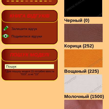
КНИГА ВІДГУКІВ
Черный (0)
Залишити відгук
Подивитися відгуки
Корица (252)
ПОШУК МОДЕЛІ
Вощаный (225)
* Для пошуку моделі 15 потрібно ввести
"015", а не "15"
Молочный (1500)