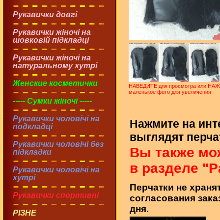
Рукавички довгі
Рукавички жіночі на
шовковій підкладці
Рукавички жіночі на
натуральному хутрі
Женские косметички
НАВЕДИТЕ для просмотра или НА
маленькое фото для увеличения
----- Сумки жіночі -----
Рукавички чоловічі на
Нажмите на инт
подкладці
выглядят перчат
Рукавички чоловічі без
Вы также мо
підкладки
в разделе "Р
Рукавички чоловічі на
хутрі
Перчатки не хранят
Рукавички спортивні
согласования зака
дня.
РІЗНЕ