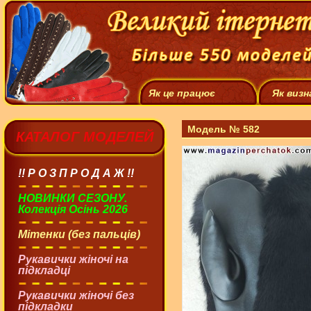
Як це працює
Як визн
Модель № 582
КАТАЛОГ МОДЕЛЕЙ
!! Р О З П Р О Д А Ж !!
НОВИНКИ СЕЗОНУ.
Колекція Осінь 2026
Мітенки (без пальців)
Рукавички жіночі на
підкладці
Рукавички жіночі без
підкладки