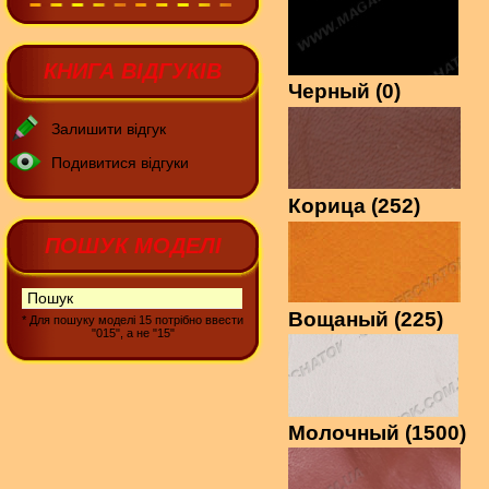
КНИГА ВІДГУКІВ
Черный (0)
Залишити відгук
Подивитися відгуки
Корица (252)
ПОШУК МОДЕЛІ
Вощаный (225)
* Для пошуку моделі 15 потрібно ввести
"015", а не "15"
Молочный (1500)