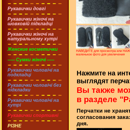
Рукавички довгі
Рукавички жіночі на
шовковій підкладці
Рукавички жіночі на
натуральному хутрі
Женские косметички
НАВЕДИТЕ для просмотра или НА
маленькое фото для увеличения
----- Сумки жіночі -----
Рукавички чоловічі на
Нажмите на инт
подкладці
выглядят перчат
Рукавички чоловічі без
Вы также мо
підкладки
в разделе "Р
Рукавички чоловічі на
хутрі
Перчатки не хранят
Рукавички спортивні
согласования зака
дня.
РІЗНЕ