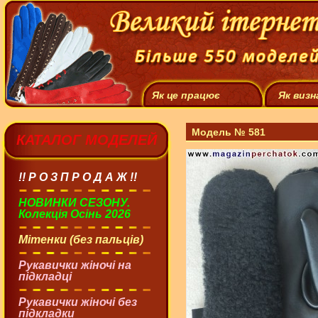
Як це працює
Як визн
Модель № 581
КАТАЛОГ МОДЕЛЕЙ
!! Р О З П Р О Д А Ж !!
НОВИНКИ СЕЗОНУ.
Колекція Осінь 2026
Мітенки (без пальців)
Рукавички жіночі на
підкладці
Рукавички жіночі без
підкладки