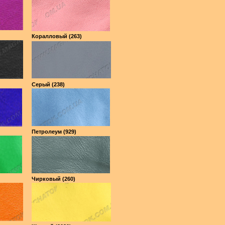
Коралловый (263)
Серый (238)
Петролеум (929)
Чирковый (260)