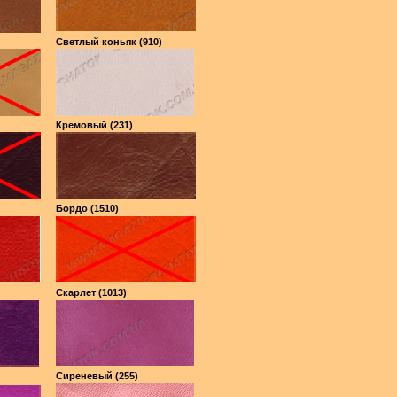
Светлый коньяк (910)
Кремовый (231)
Бордо (1510)
Скарлет (1013)
Сиреневый (255)