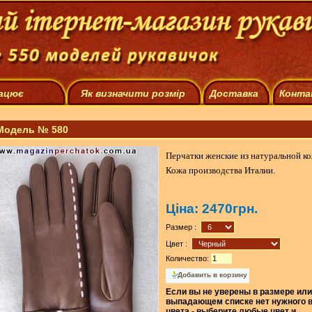
рацює
Як визначити розмір
Доставка
Конта
Модель № 580
Перчатки женские из натуральной ко
Кожа производства Италии.
Ціна:
2470грн.
Размер :
Цвет :
Количество:
Если вы не уверены в размере или
выпадающем списке нет нужного 
цвета - выберите любые цвет и