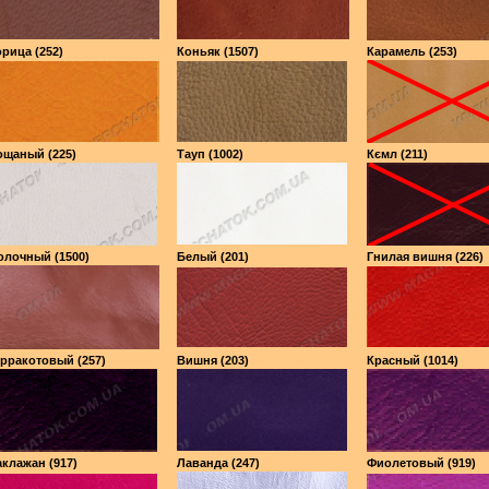
рица (252)
Коньяк (1507)
Карамель (253)
ощаный (225)
Тауп (1002)
Кємл (211)
олочный (1500)
Белый (201)
Гнилая вишня (226)
рракотовый (257)
Вишня (203)
Красный (1014)
клажан (917)
Лаванда (247)
Фиолетовый (919)