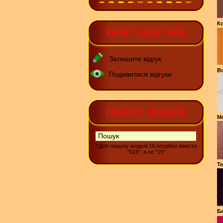
Ко
КНИГА ВІДГУКІВ
Залишити відгук
В
Подивитися відгуки
ПОШУК МОДЕЛІ
М
* Для пошуку моделі 15 потрібно ввести
"015", а не "15"
Те
Ба