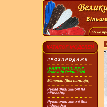
Як це п
КАТАЛОГ МОДЕЛЕЙ
!! Р О З П Р О Д А Ж !!
НОВИНКИ СЕЗОНУ.
Колекція Осінь 2026
Мітенки (без пальців)
Рукавички жіночі на
підкладці
Рукавички жіночі без
підкладки