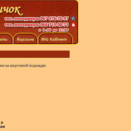
кти
Корзина
Мій Кабінет
жи на шерстяной подкладке.
 в
вам