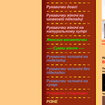
Рукавички довгі
Рукавички жіночі на
шовковій підкладці
Рукавички жіночі на
натуральному хутрі
Женские косметички
НА
ма
----- Сумки жіночі -----
Рукавички чоловічі на
Н
подкладці
В
Рукавички чоловічі без
Пе
по
підкладки
Рукавички чоловічі на
хутрі
Рукавички спортивні
Че
РІЗНЕ