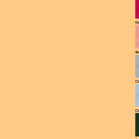
Ор
Фл
Св
Св